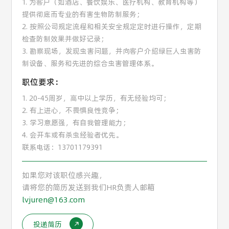
1. 为客户（如酒店、餐饮娱乐、医疗机构、教育机构等）
提供彻底而专业的有害生物防制服务；
2. 按照公司规定流程和相关安全规定定时进行操作，定期
检查防制效果并做好记录；
3. 勘察现场，发现虫害问题，并向客户介绍绿巨人虫害防
制设备、服务和先进的综合虫害管理体系。
职位要求：
1. 20-45周岁，高中以上学历，有无经验均可；
2. 有上进心，不畏惧良性竞争；
3. 学习意愿强，有自我管理能力；
4. 会开车或有杀虫经验者优先。
联系电话：13701179391
如果您对该职位感兴趣，
请将您的简历发送到我们HR负责人邮箱
lvjuren@163.com
投递简历