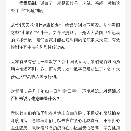
——病媒防制
。说白了，就是跟蚊子、老鼠、苍蝇、蟑螂这
些
“四害”死磕到底。
从
“消灭天花”到“健康长寿”，病媒防制功不可没
。
别小看跟
这些
“小东西”的斗争。文件里提到，正是因为爱国卫生运动
的持续开展，咱们国家才能在短时间内彻底消灭天花，有效
控制住寄生虫病和烈性传染病。
大家有没有想过一组数字？新中国成立前，咱们老百姓的预
期寿命还不到
岁。而今天，这个数字已经超过了
岁！大
35
79
步迈入中高收入国家行列。
这背后，是几十年如一日的
“除四害”、环境整治。
对普通老
百姓来说，这意味着什么？
意味着咱们的孩子能在草地上自由奔跑，不用提心吊胆怕被
叮咬得病；意味着咱们可以去夜市放心地吃宵夜，不用担心
卫生隐患；意味着爷爷奶奶能在小区里安心遛弯，享受健康